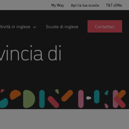
My Way
Apri la tua scuola
T&T zONe
ttività in inglese
Scuole di inglese
Contattaci
vincia di