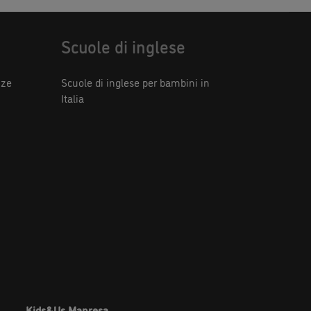
Kids&Us Manresa
Sponsor principale
Seguici su: