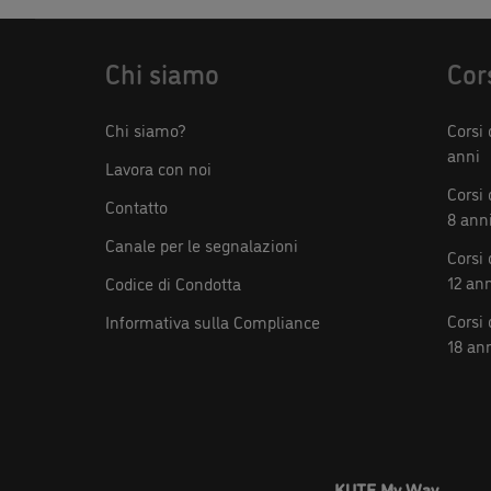
KUTE My Way
Gartner Eye on Innovation Awa
for Education 2025