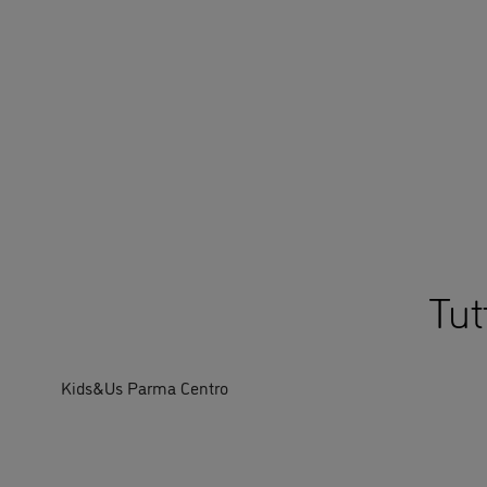
Kids&Us Parma Centro
Chi siamo
Cor
Chi siamo?
Corsi 
anni
Lavora con noi
Corsi 
Contatto
8 ann
Canale per le segnalazioni
Corsi 
12 an
Codice di Condotta
Corsi 
Informativa sulla Compliance
18 an