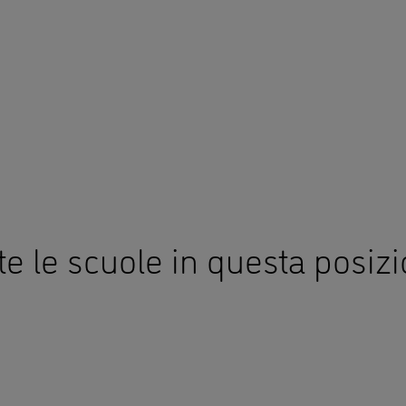
si di inglese
Attività in inglese
di inglese per bambini di 1 e 2
Attività in inglese per le vaca
Laboratori in inglese
di inglese per bambini da 3 a
Imparare l'inglese a casa
i
di inglese per ragazzi da 9 a
ni
di inglese per ragazzi da 13 a
ni