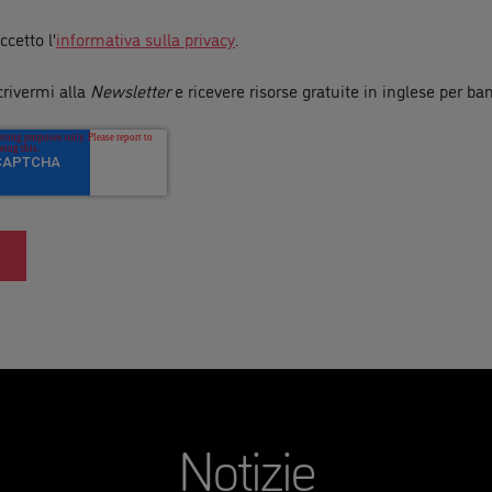
ccetto l'
informativa sulla privacy
.
crivermi alla
Newsletter
e ricevere risorse gratuite in inglese per ba
Notizie