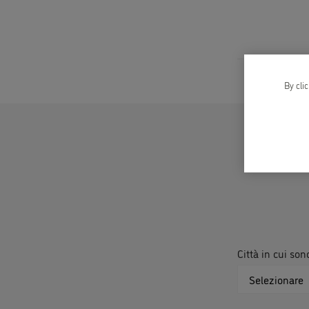
By cli
Città in cui so