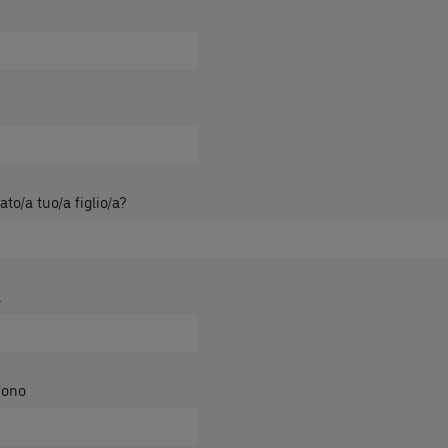
to/a tuo/a figlio/a?
l
fono