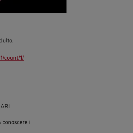
dulto.
1/count/1/
IARI
a conoscere i