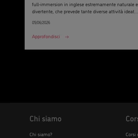
full-immersion in inglese estremamente naturale e
divertente, che prevede tante diverse attività ideate
appositamente dal nostro team pedagogico per far
05/06/2026
sì che i bambini partecipino attivamente e
migliorino la propria conoscenza della lingua:
Approfondisci
giochi, canzoni, balli, laboratori creativi e molto
altro ancora, il divertimento è assicurato.
Chi siamo
Cor
Chi siamo?
Corsi 