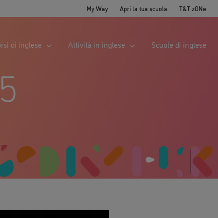
My Way
Apri la tua scuola
T&T zONe
rsi di inglese
Attività in inglese
Scuole di inglese
5