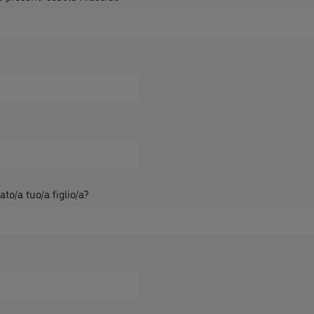
to/a tuo/a figlio/a?
l