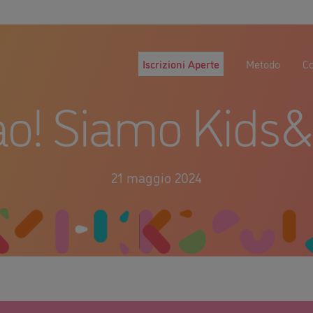
Iscrizioni Aperte
Metodo
Co
ao! Siamo Kids
21 maggio 2024