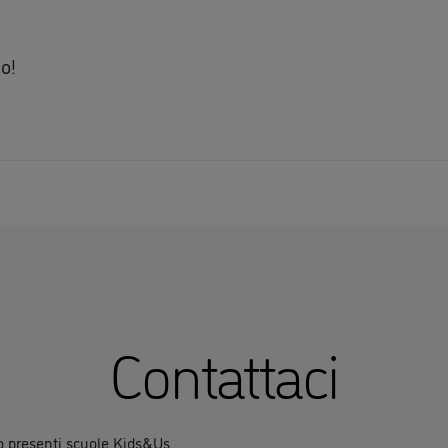
mo!
Contattaci
no presenti scuole Kids&Us