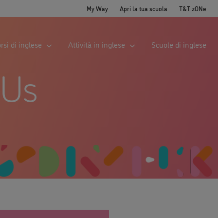
My Way
Apri la tua scuola
T&T zONe
rsi di inglese
Attività in inglese
Scuole di inglese
&Us