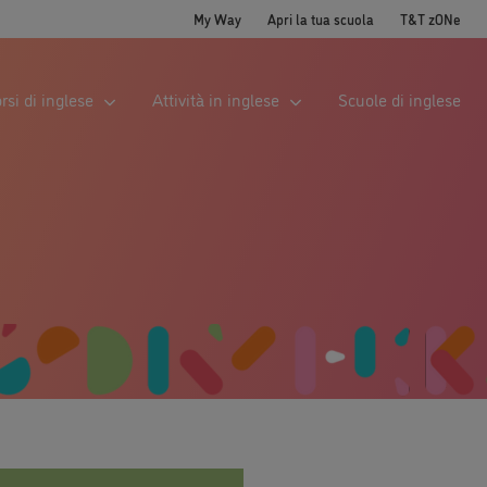
My Way
Apri la tua scuola
T&T zONe
rsi di inglese
Attività in inglese
Scuole di inglese