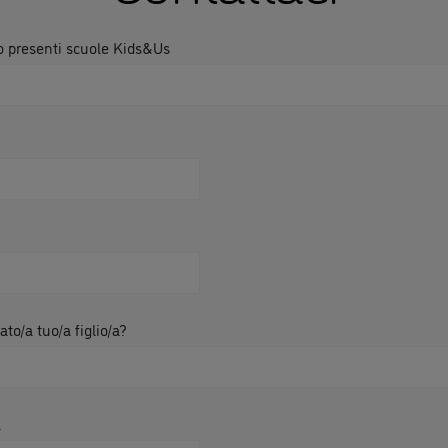
no presenti scuole Kids&Us
to/a tuo/a figlio/a?
l