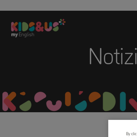
Notiz
By cli