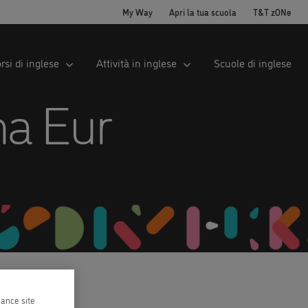
My Way
Apri la tua scuola
T&T zONe
rsi di inglese
Attività in inglese
Scuole di inglese
ma Eur
hance site