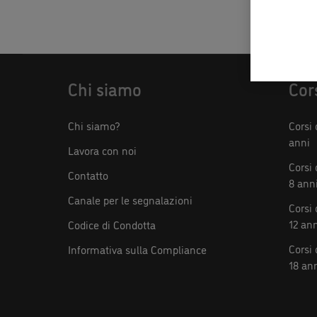
S
Chi siamo
Cor
Chi siamo?
Corsi 
anni
Lavora con noi
Corsi 
Contatto
8 ann
Canale per le segnalazioni
Corsi 
12 an
Codice di Condotta
Corsi 
Informativa sulla Compliance
18 an