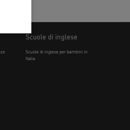
to
Scuole di inglese
nze
Scuole di inglese per bambini in
Italia