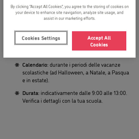
Informazioni generali sull’attività
By clicking “Accept All Cookies”, you agree to the storing of cookies on
your device to enhance site navigation, analyze site usage, and
assist in our marketing efforts.
Età:
per bambini da 3 a 10 anni.
Gruppi:
massimo 10 bambini per gruppo e
Accept All
Cookies Settings
insegnante, suddivisi per fasce di età 3-4 anni,
Cookies
5-6 anni e 7-10 anni.
Calendario:
durante i periodi delle vacanze
scolastiche (ad Halloween, a Natale, a Pasqua
e in estate).
Durata:
indicativamente dalle 9:00 alle 13:00.
Verifica i dettagli con la tua scuola.