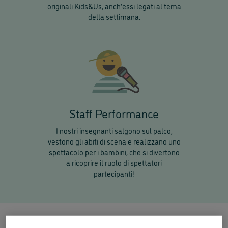
originali Kids&Us, anch’essi legati al tema
della settimana.
Staff Performance
I nostri insegnanti salgono sul palco,
vestono gli abiti di scena e realizzano uno
spettacolo per i bambini, che si divertono
a ricoprire il ruolo di spettatori
partecipanti!