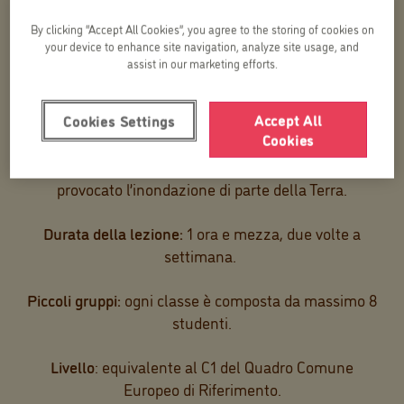
By clicking “Accept All Cookies”, you agree to the storing of cookies on
your device to enhance site navigation, analyze site usage, and
Obiettivo del corso:
i ragazzi imparano a esprimere e
assist in our marketing efforts.
argomentare il proprio punto di vista attraverso due
storie: una, ambientata in una società distopica in cui
Accept All
i politici sono eletti mediante la partecipazione a un
Cookies Settings
Cookies
reality show
,
e
un’altra, invece, ambientata in un
futuro nel quale un grave disastro ecologico ha
provocato l’inondazione di parte della Terra.
Durata della lezione:
1 ora e mezza, due volte a
settimana.
Piccoli gruppi:
ogni classe è composta da massimo 8
studenti.
Livello
: equivalente al C1 del Quadro Comune
Europeo di Riferimento.