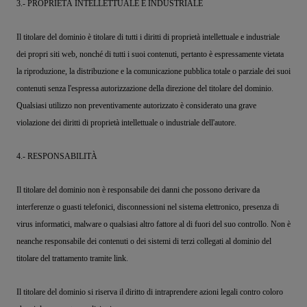
3.- PROPRIETÀ INTELLETTUALE E INDUSTRIALE
Il titolare del dominio è titolare di tutti i diritti di proprietà intellettuale e industriale
dei propri siti web, nonché di tutti i suoi contenuti, pertanto è espressamente vietata
la riproduzione, la distribuzione e la comunicazione pubblica totale o parziale dei suoi
contenuti senza l'espressa autorizzazione della direzione del titolare del dominio.
Qualsiasi utilizzo non preventivamente autorizzato è considerato una grave
violazione dei diritti di proprietà intellettuale o industriale dell'autore.
4.- RESPONSABILITÀ
Il titolare del dominio non è responsabile dei danni che possono derivare da
interferenze o guasti telefonici, disconnessioni nel sistema elettronico, presenza di
virus informatici, malware o qualsiasi altro fattore al di fuori del suo controllo. Non è
neanche responsabile dei contenuti o dei sistemi di terzi collegati al dominio del
titolare del trattamento tramite link.
Il titolare del dominio si riserva il diritto di intraprendere azioni legali contro coloro