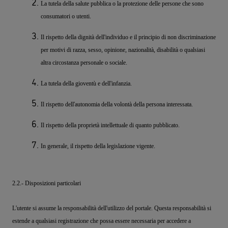
La tutela della salute pubblica o la protezione delle persone che sono
consumatori o utenti.
Il rispetto della dignità dell'individuo e il principio di non discriminazione
per motivi di razza, sesso, opinione, nazionalità, disabilità o qualsiasi
altra circostanza personale o sociale.
La tutela della gioventù e dell'infanzia.
Il rispetto dell'autonomia della volontà della persona interessata.
Il rispetto della proprietà intellettuale di quanto pubblicato.
In generale, il rispetto della legislazione vigente.
2.2.- Disposizioni particolari
L'utente si assume la responsabilità dell'utilizzo del portale. Questa responsabilità si
estende a qualsiasi registrazione che possa essere necessaria per accedere a