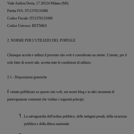
Viale Andrea Doria, 17 20124 Milano (MI)
Partita IVA: IT11376131006
Codice Fiscale: IT11376131006
Codice Univoco: RET56K0
2. NORME PER L'UTILIZZO DEL PORTALE
Chiunque acceda e utilizzi il presente sito web è considerato un utente. L'utente, per il
solo fatto di essere tale, accetta tutte le condizioni di utilizzo.
2.1.- Disposizioni generiche
È vietato pubblicare su questo sito web, nei nostri blog e in altri strumenti di
partecipazione contenuti che violino i seguenti principi:
La salvaguardia dell'ordine pubblico, delle indagini penali, della sicurezza
pubblica e della difesa nazionale.