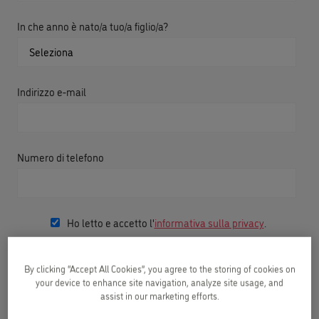
In che anno è nato/a tuo/a figlio/a?
Indirizzo e-mail
Numero di telefono
Ho letto e accetto l'
informativa sulla privacy
.
Desidero iscrivermi alla
Newsletter
e ricevere risorse
By clicking “Accept All Cookies”, you agree to the storing of cookies on
gratuite in inglese per bambini.
your device to enhance site navigation, analyze site usage, and
assist in our marketing efforts.